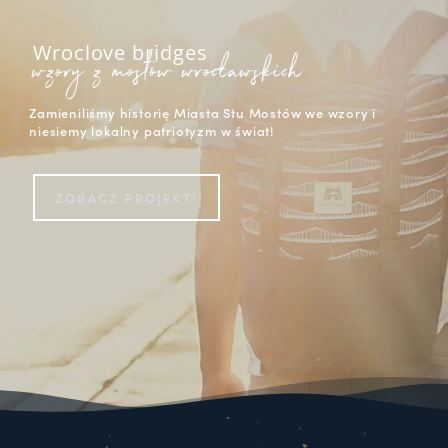
Wroclove bridges
wzory z mostów wrocławskich
Zamieniliśmy historię Miasta Stu Mostów we wzory i
niesiemy lokalny patriotyzm w świat!
ZOBACZ PROJEKT!