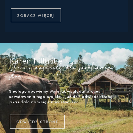
ZOBACZ WIĘCEJ
Karen hilltribe
Strona i materiały dla sanktuarium
słoni
Niedługo opowiemy Wam jak wyglądał proces
powstawania tego projektu. Już dziś odwiedź stronę
jaką udało nam się z nimi stworzyć!
ODWIEDŹ STRONĘ