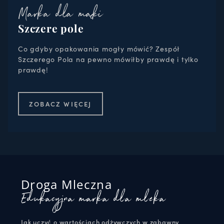
Marka dla mąki
Szczere pole
Co gdyby opakowania mogły mówić? Zespół
Szczerego Pola na pewno mówiłby prawdę i tylko
prawdę!
ZOBACZ WIĘCEJ
Droga Mleczna
Edukacyjna marka dla mleka
Jak uczyć o wartościach odżywczych w zabawny