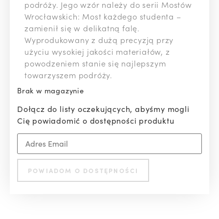
podróży. Jego wzór należy do serii Mostów
Wrocławskich: Most każdego studenta –
zamienił się w delikatną falę.
Wyprodukowany z dużą precyzją przy
użyciu wysokiej jakości materiałów, z
powodzeniem stanie się najlepszym
towarzyszem podróży.
Brak w magazynie
Dołącz do listy oczekujących, abyśmy mogli
Cię powiadomić o dostępności produktu
Enter
your
email
address
to
POWIADOM O DOSTĘPNOŚCI
join
the
waitlist
for
this
product