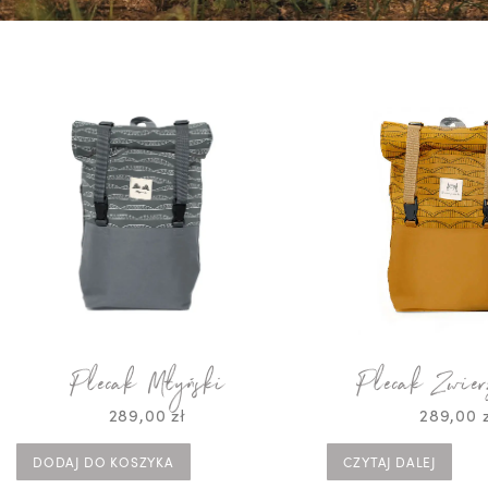
Plecak Młyński
Plecak Zwier
289,00
zł
289,00
DODAJ DO KOSZYKA
CZYTAJ DALEJ