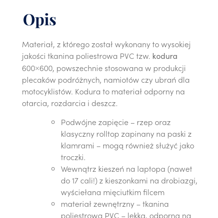
Opis
Materiał, z którego został wykonany to wysokiej
jakości tkanina poliestrowa PVC tzw.
kodura
600×600, powszechnie stosowana w produkcji
plecaków podróżnych, namiotów czy ubrań dla
motocyklistów. Kodura to materiał odporny na
otarcia, rozdarcia i deszcz.
Podwójne zapięcie – rzep oraz
klasyczny rolltop zapinany na paski z
klamrami – mogą również służyć jako
troczki.
Wewnątrz kieszeń na laptopa (nawet
do 17 cali!) z kieszonkami na drobiazgi,
wyściełana mięciutkim filcem
materiał zewnętrzny – tkanina
poliestrowa PVC – lekka, odporna na