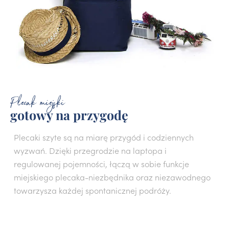
Plecak miejski
gotowy na przygodę
Plecaki szyte są na miarę przygód i codziennych
wyzwań. Dzięki przegrodzie na laptopa i
regulowanej pojemności, łączą w sobie funkcje
miejskiego plecaka
-niezbędnika oraz niezawodnego
towarzysza każdej spontanicznej podróży.